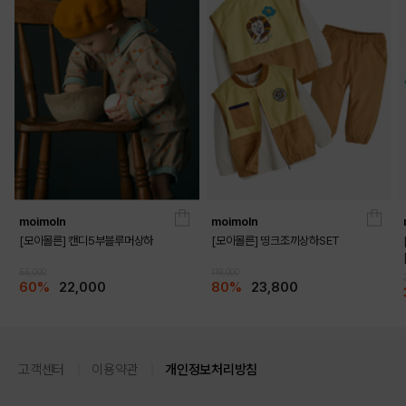
moimoln
moimoln
[모이몰른] 캔디5부블루머상하
[모이몰른] 띵크조끼상하SET
55,000
119,000
60%
22,000
80%
23,800
고객센터
이용약관
개인정보처리방침