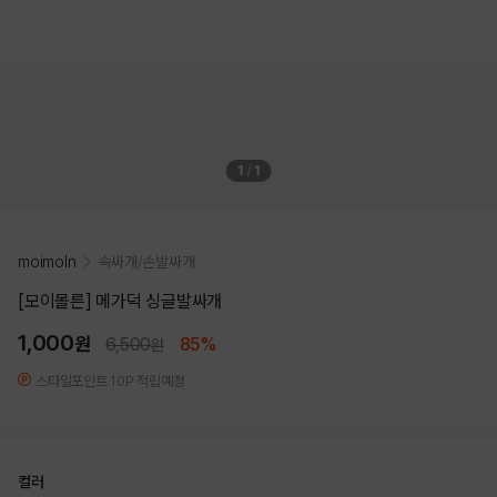
1
/
1
moimoln
속싸개/손발싸개
[모이몰른] 메가덕 싱글발싸개
1,000
원
6,500
85%
원
스타일포인트 10P 적립예정
컬러