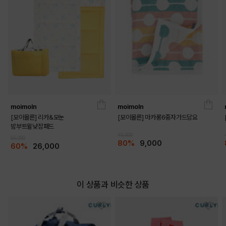
moimoln
moimoln
[모이몰른] 리카&모눈
[모이몰른] 마카롱6중자가드담요
밤부트윌낮잠패드
45,000
65,000
80%
9,000
60%
26,000
이 상품과 비슷한 상품