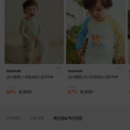
moimoln
moimoln
[모이몰른] 스파클모달스판우주복
[모이몰른] 레스트면모달스판우주복
29,000
29,900
66%
9,900
67%
9,900
고객센터
이용약관
개인정보처리방침