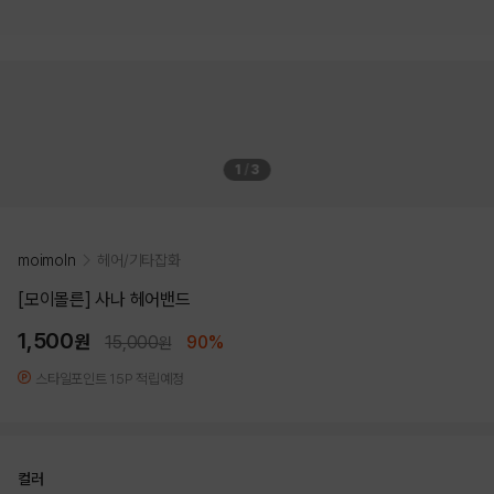
1
/
3
moimoln
헤어/기타잡화
[모이몰른] 사나 헤어밴드
1,500
원
15,000
90%
원
스타일포인트 15P 적립예정
컬러