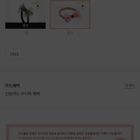
품절
그린
핑크
FREE
카드혜택
자세히
신용카드 무이자 혜택
상품상세정보