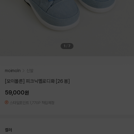
1
/
7
moimoln
신발
[모이몰른] 피크닉멜로디화 [26 봄]
59,000
원
스타일포인트 1,770P 적립예정
컬러