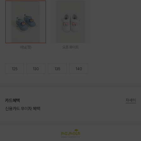
데님(청)
오프 화이트
125
130
135
140
카드혜택
자세히
신용카드 무이자 혜택
상품상세정보