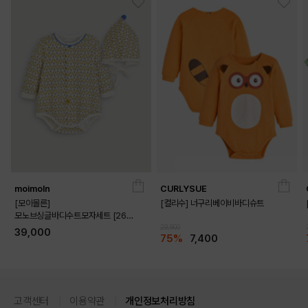
moimoln
CURLYSUE
[모이몰른]
[컬리수] 너구리베이비바디슈트
모노브싱글바디수트모자세트 [26
가을]
29,900
39,000
75%
7,400
고객센터
이용약관
개인정보처리방침