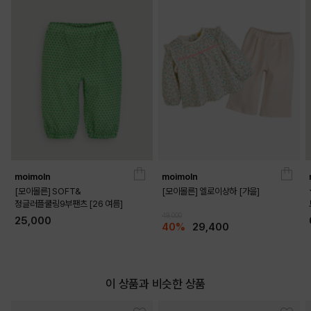
moimoln
moimoln
[모이몰른] SOFT&
[모이몰른] 엘로이상하 [가을]
정글러플쿨링9부팬츠 [26 여름]
49,000
25,000
40%
29,400
이 상품과 비슷한 상품