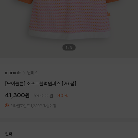
1
/
5
moimoln
원피스
[모이몰른] 소프트블럭원피스 [26 봄]
41,300
원
59,000
30%
원
스타일포인트 1,239P 적립예정
컬러