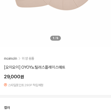
1
/
5
moimoln
위생 용품
[오이오이] OYOY노틸러스플레이스매트
29,000
원
스타일포인트 290P 적립예정
컬러