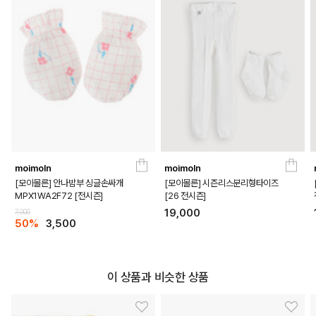
COLOR
moimoln
moimoln
[모이몰른] 안나밤부 싱글손싸개
[모이몰른] 시즌리스분리형타이즈
MPX1WA2F72 [전시즌]
[26 전시즌]
19,000
7,000
50%
3,500
이 상품과 비슷한 상품
LIGHT VIOLET
CAMEL