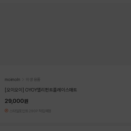
moimoln
위생 용품
[오이오이] OYOY앨리펀트플레이스매트
29,000
원
스타일포인트 290P 적립예정