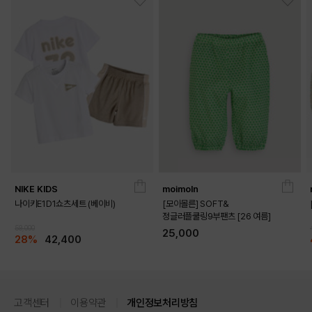
NIKE KIDS
moimoln
나이키E1D1쇼츠세트 (베이비)
[모이몰른] SOFT&
정글러플쿨링9부팬츠 [26 여름]
DETAILS
59,000
25,000
28%
42,400
고객센터
이용약관
개인정보처리방침