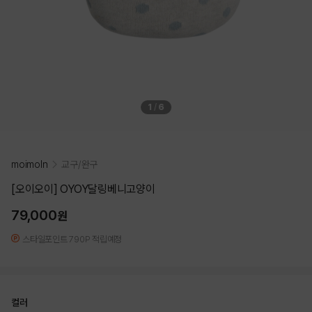
1
/
6
moimoln
교구/완구
[오이오이] OYOY달링베니고양이
79,000
원
스타일포인트 790P 적립예정
컬러