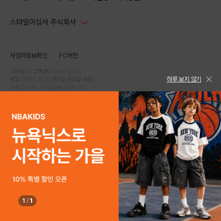
스타일이십사 주식회사
대표이사 : 임동환, 김지원
사업자정보확인
PC버전
주소 : 서울시 강남구 논현로 633, 6층 (논현동, 한세엠케이빌딩)
사업자등록번호 : 116-81-32499
스타일24 고객센터 1544-5336
하루 보지 않기
평일 09:00~ 18:00 (토/일/공휴일 휴무)
통신판매업신고번호 : 제 2024-서울강남-04239
help Email : help@style24.com
개인정보보호책임자 : 배기영
COPYRIGHTⓒ2021 STYLE24 ALL RIGHTS RESERVED.
호스팅 서비스 : 스타일이십사㈜
고객센터 1544-5336(평일 09:00~ 18:00 토/일/공휴일 휴무)
1
/
1