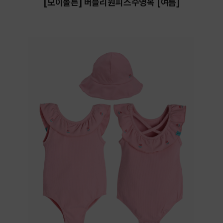
[모이몰른] 버블리원피스수영복 [여름]