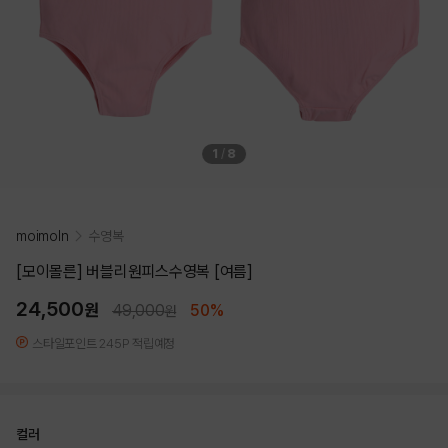
1
/
8
moimoln
수영복
[모이몰른] 버블리원피스수영복 [여름]
24,500
원
49,000
50%
원
스타일포인트 245P 적립예정
컬러