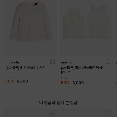
PINK
PRODUCT VIEW
moimoln
moimoln
[모이몰른] 제넷세미슬림티셔츠
[모이몰른] 줄리 모달싱글 런닝세트
[전시즌]
29,000
17,900
70%
8,700
50%
8,900
이 상품과 함께 본 상품