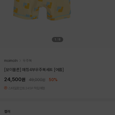
1
/
8
moimoln
우주복
[모이몰른] 매칭4부우주복세트 [여름]
24,500
원
49,000
50%
원
스타일포인트 245P 적립예정
컬러