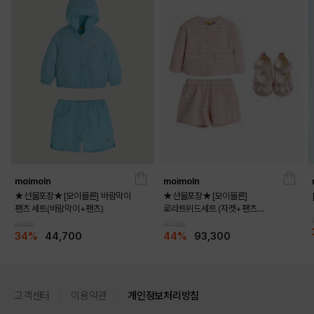
moimoln
moimoln
★선물포장★[모이몰른] 바람막이
★선물포장★[모이몰른]
팬츠 세트(바람막이+팬츠)
로라트위드세트 (자켓+팬츠
+멜로디화)
68,000
167,000
34%
44,700
44%
93,300
고객센터
이용약관
개인정보처리방침