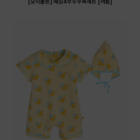
[모이몰른] 매칭4부우주복세트 [여름]