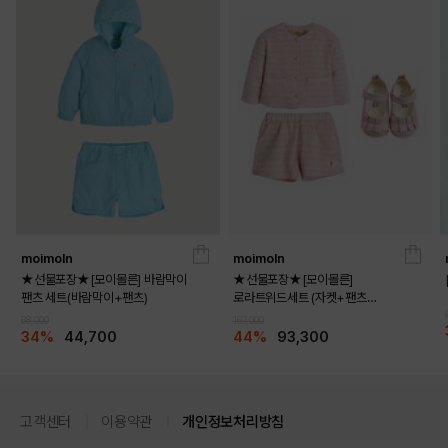
MINT
PINK
PRODUCT VIEW
moimoln
moimoln
★선물포장★[모이몰른] 바람막이
★선물포장★[모이몰른]
팬츠 세트(바람막이+팬츠)
로라트위드세트 (자켓+팬츠
+멜로디화)
68,000
167,000
34%
44,700
44%
93,300
고객센터
이용약관
개인정보처리방침