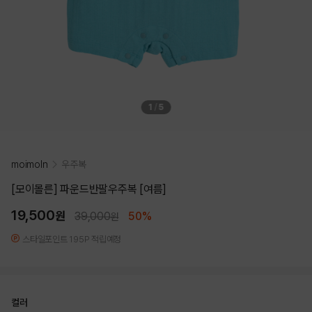
1
/
5
moimoln
우주복
[모이몰른] 파운드반팔우주복 [여름]
19,500
원
39,000
50%
원
스타일포인트 195P 적립예정
컬러