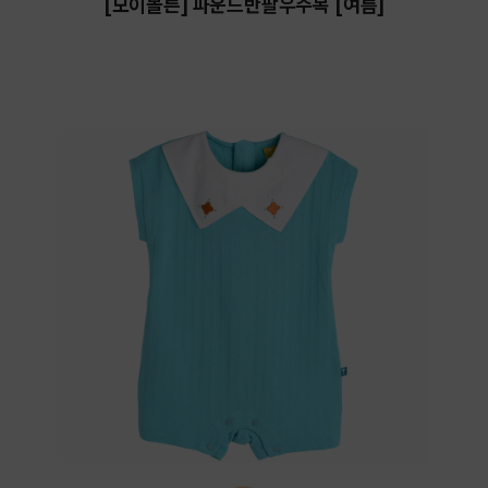
[모이몰른] 파운드반팔우주복 [여름]