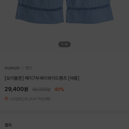
1
/
5
moimoln
팬츠
[모이몰른] 해지7부세미와이드팬츠 [여름]
29,400
원
49,000
40%
원
스타일포인트 294P 적립예정
컬러