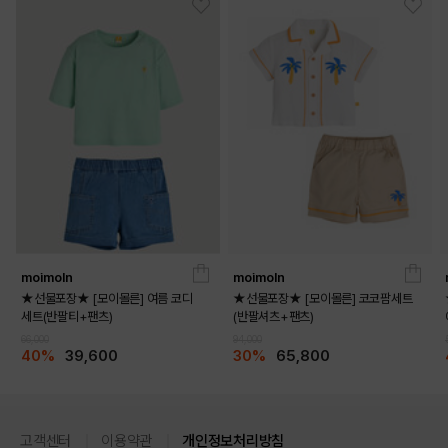
moimoln
moimoln
★선물포장★ [모이몰른] 여름 코디
★선물포장★ [모이몰른] 코코팜세트
세트(반팔티+팬츠)
(반팔셔츠+팬츠)
66,000
94,000
40%
39,600
30%
65,800
고객센터
이용약관
개인정보처리방침