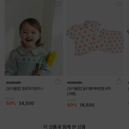
moimoln
moimoln
COLOR
[모이몰른] 엘로체크원피스
[모이몰른] 딜리쿨에버반팔상하
[여름]
69,000
33,000
50%
34,500
50%
16,500
이 상품과 함께 본 상품