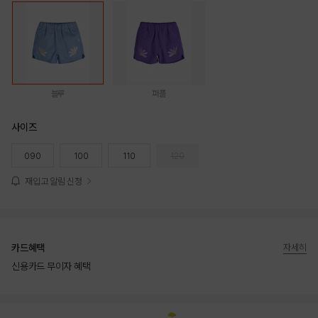
블루
퍼플
사이즈
090
100
110
120
재입고 알림 신청
카드혜택
자세히
신용카드 무이자 혜택
상품상세정보