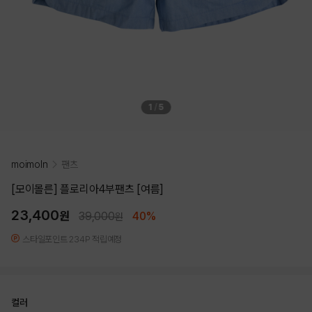
1
/
5
moimoln
팬츠
[모이몰른] 플로리아4부팬츠 [여름]
23,400
원
39,000
40%
원
스타일포인트 234P 적립예정
컬러