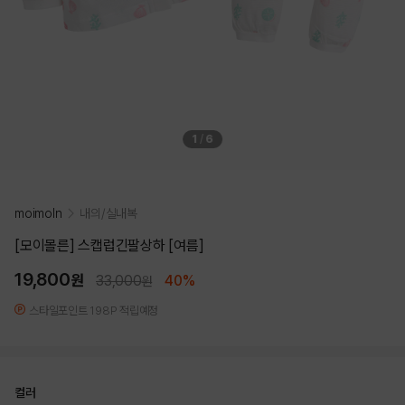
1
/
6
moimoln
내의/실내복
[모이몰른] 스캡럽긴팔상하 [여름]
19,800
원
33,000
40%
원
스타일포인트 198P 적립예정
컬러