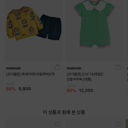
moimoln
moimoln
[모이몰른] 헤세카라5부블루머상하
[모이몰른] SOFT&메릴린
반팔우주복 [여름]
49,000
35,000
80%
9,800
65%
12,200
이 상품과 함께 본 상품