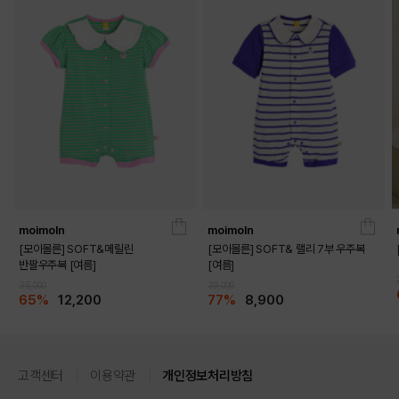
DETAILS
moimoln
moimoln
[모이몰른] SOFT&메릴린
[모이몰른] SOFT& 랠리 7부 우주복
반팔우주복 [여름]
[여름]
35,000
39,000
65%
12,200
77%
8,900
고객센터
이용약관
개인정보처리방침