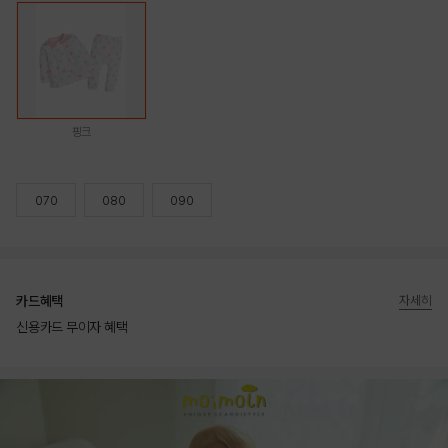
핑크
070
080
090
카드혜택
자세히
신용카드 무이자 혜택
상품상세정보