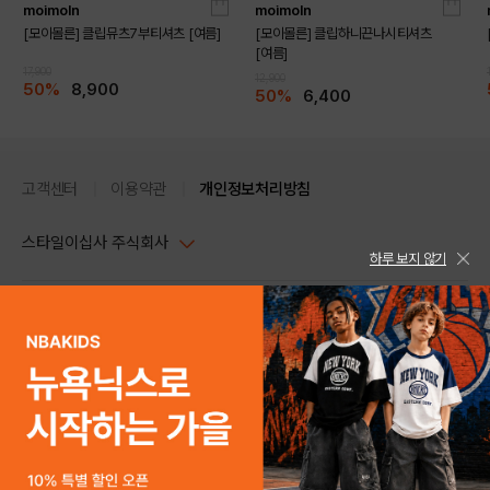
DEEP ORANGE
BEIGE
moimoln
moimoln
[모이몰른] 클립뮤츠7부티셔츠 [여름]
[모이몰른] 클립하니끈나시티셔츠
[여름]
17,900
12,900
50%
8,900
50%
6,400
고객센터
이용약관
개인정보처리방침
스타일이십사 주식회사
하루 보지 않기
BRICK
BLUE
대표이사 : 임동환, 김지원
사업자정보확인
PC버전
주소 : 서울시 강남구 논현로 633, 6층 (논현동, 한세엠케이빌딩)
사업자등록번호 : 116-81-32499
스타일24 고객센터 1544-5336
평일 09:00~ 18:00 (토/일/공휴일 휴무)
통신판매업신고번호 : 제 2024-서울강남-04239
help Email : help@style24.com
개인정보보호책임자 : 배기영
COPYRIGHTⓒ2021 STYLE24 ALL RIGHTS RESERVED.
호스팅 서비스 : 스타일이십사㈜
고객센터 1544-5336(평일 09:00~ 18:00 토/일/공휴일 휴무)