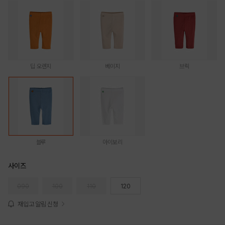
딥 오렌지
베이지
브릭
블루
아이보리
사이즈
090
100
110
120
재입고 알림 신청