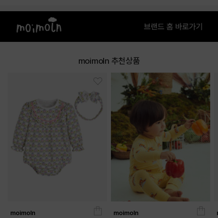
moimoln 추천상품
moimoln
moimoln