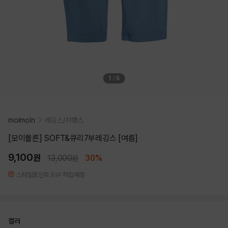
1
/
5
moimoln
레깅스/치랭스
[모이몰른] SOFT&큐리7부레깅스 [여름]
9,100
원
13,000
30%
원
스타일포인트 91P 적립예정
컬러