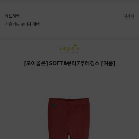
카드혜택
자세히
신용카드 무이자 혜택
상품상세정보
[모이몰른] SOFT&큐리7부레깅스 [여름]