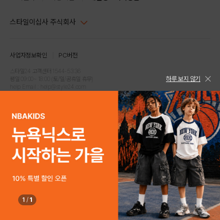
스타일이십사 주식회사
대표이사 : 임동환, 김지원
사업자정보확인
PC버전
주소 : 서울시 강남구 논현로 633, 6층 (논현동, 한세엠케이빌딩)
사업자등록번호 : 116-81-32499
스타일24 고객센터 1544-5336
하루 보지 않기
평일 09:00~ 18:00 (토/일/공휴일 휴무)
통신판매업신고번호 : 제 2024-서울강남-04239
help Email : help@style24.com
개인정보보호책임자 : 배기영
COPYRIGHTⓒ2021 STYLE24 ALL RIGHTS RESERVED.
호스팅 서비스 : 스타일이십사㈜
고객센터 1544-5336(평일 09:00~ 18:00 토/일/공휴일 휴무)
1
/
1