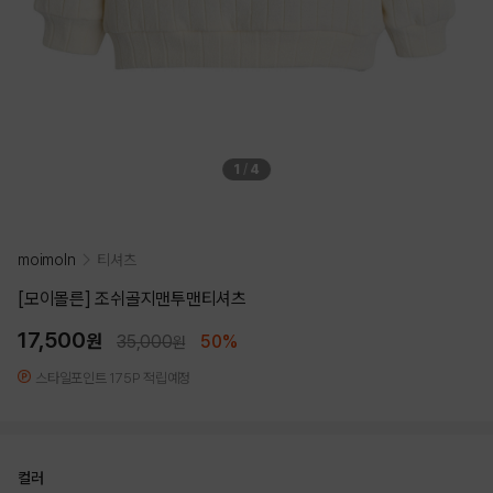
1
/
4
moimoln
티셔츠
[모이몰른] 조쉬골지맨투맨티셔츠
17,500
원
35,000
50%
원
스타일포인트 175P 적립예정
컬러