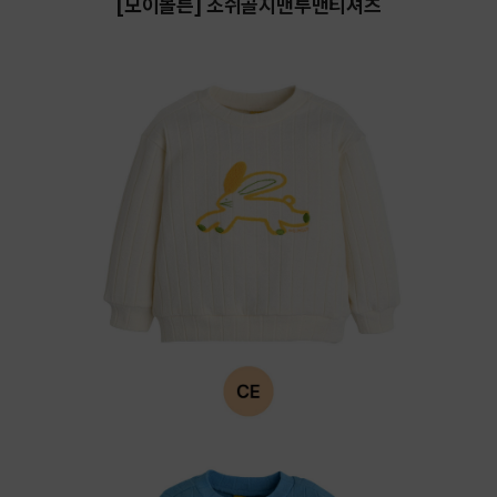
[모이몰른] 조쉬골지맨투맨티셔츠