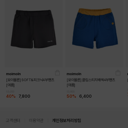
moimoln
moimoln
[모이몰른] SOFT&피크닉4부팬츠
[모이몰른] 클립스티치배색4부팬츠
[여름]
[여름]
13,000
12,900
40%
7,800
50%
6,400
고객센터
이용약관
개인정보처리방침