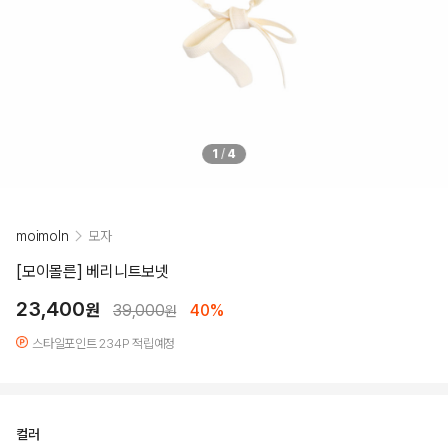
1
/
4
moimoln
모자
[모이몰른] 베리니트보넷
23,400
원
39,000
40%
원
스타일포인트 234P 적립예정
컬러