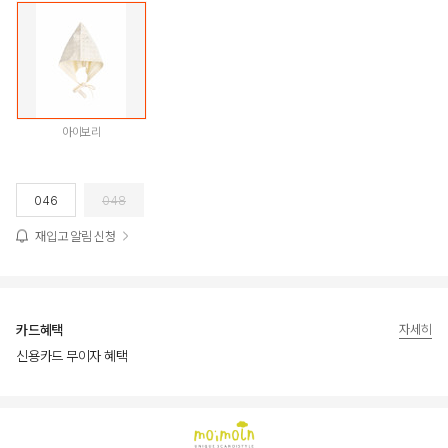
아이보리
046
048
재입고 알림 신청
카드혜택
자세히
신용카드 무이자 혜택
상품상세정보