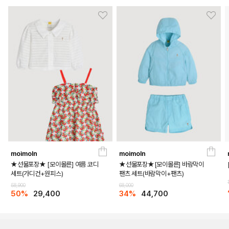
moimoln
moimoln
★선물포장★ [모이몰른] 여름 코디
★선물포장★[모이몰른] 바람막이
세트(가디건+원피스)
팬츠 세트(바람막이+팬츠)
58,900
68,000
50%
29,400
34%
44,700