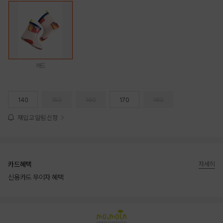
레드
140
150
160
170
180
재입고 알림 신청
카드혜택
자세히
신용카드 무이자 혜택
상품상세정보