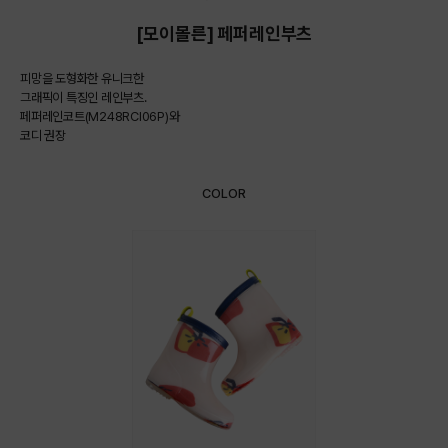
[모이몰른] 페퍼레인부츠
피망을 도형화한 유니크한
그래픽이 특징인 레인부츠.
페퍼레인코트(M248RCI06P)와
코디 권장
COLOR