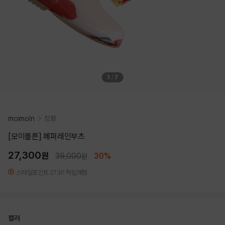
1
/
7
moimoln
장화
[모이몰른] 페퍼레인부츠
27,300
원
39,000
30%
원
스타일포인트 273P 적립예정
컬러