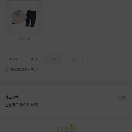
아이보리
090
100
110
120
재입고 알림 신청
카드혜택
자세히
신용카드 무이자 혜택
상품상세정보