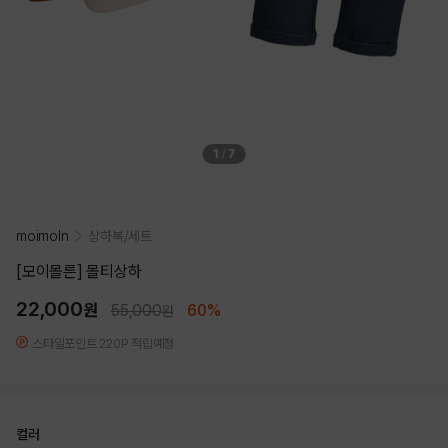
1
/
7
moimoln
상하복/세트
[모이몰른] 몰티상하
22,000
원
55,000
60%
원
스타일포인트 220P 적립예정
컬러