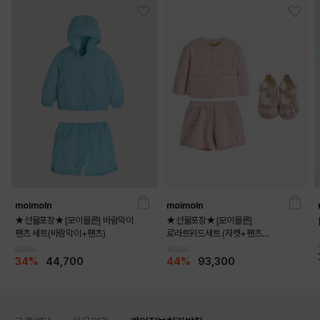
moimoln
moimoln
★선물포장★[모이몰른] 바람막이
★선물포장★[모이몰른]
팬츠 세트(바람막이+팬츠)
로라트위드세트 (자켓+팬츠
+멜로디화)
68,000
167,000
34%
44,700
44%
93,300