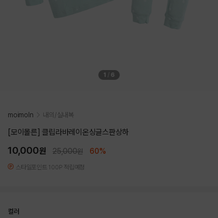
1
/
6
moimoln
내의/실내복
[모이몰른] 클립라바레이온싱글스판상하
10,000
원
25,000
60%
원
스타일포인트 100P 적립예정
컬러