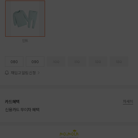
민트
080
090
100
110
120
130
재입고 알림 신청
카드혜택
자세히
신용카드 무이자 혜택
상품상세정보