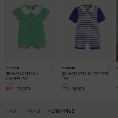
moimoln
moimoln
[모이몰른] SOFT&메릴린
[모이몰른] SOFT& 랠리 7부 우주복
반팔우주복 [여름]
[여름]
35,000
39,000
65%
12,200
77%
8,900
고객센터
이용약관
개인정보처리방침