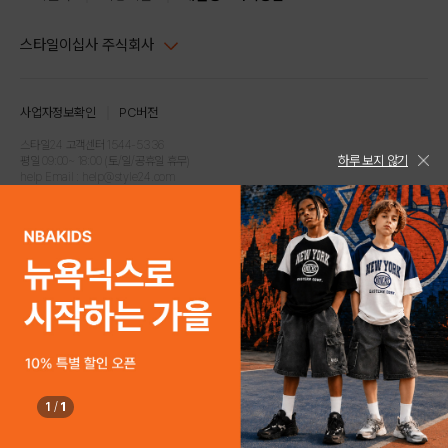
스타일이십사 주식회사
대표이사 : 임동환, 김지원
사업자정보확인
PC버전
주소 : 서울시 강남구 논현로 633, 6층 (논현동, 한세엠케이빌딩)
사업자등록번호 : 116-81-32499
스타일24 고객센터 1544-5336
하루 보지 않기
평일 09:00~ 18:00 (토/일/공휴일 휴무)
통신판매업신고번호 : 제 2024-서울강남-04239
help Email : help@style24.com
개인정보보호책임자 : 배기영
COPYRIGHTⓒ2021 STYLE24 ALL RIGHTS RESERVED.
호스팅 서비스 : 스타일이십사㈜
고객센터 1544-5336(평일 09:00~ 18:00 토/일/공휴일 휴무)
1
/
1