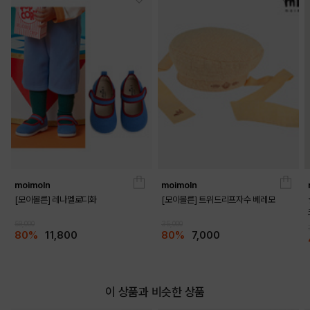
moimoln
moimoln
[모이몰른] 레나멜로디화
[모이몰른] 트위드리프자수 베레모
59,000
35,000
80%
11,800
80%
7,000
DETAILS
이 상품과 비슷한 상품