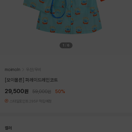
1
/
6
moimoln
우산/우비
[모이몰른] 퍼레이드레인코트
29,500
원
59,000
50%
원
스타일포인트 295P 적립예정
컬러