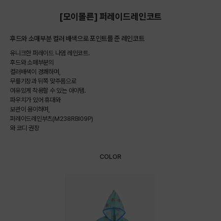
[모이몰른] 퍼레이드레인코트
후드와 소매부분 컬러 배색으로 포인트를 준 레인코트
유니크한 퍼레이드 나염 레인코트.
후드와 소매부분의
컬러배색이 경쾌하며,
무릎기장과 뒤쪽 맞주름으로
여유있게 착용할 수 있는 아이템.
파우치가 있어 휴대와
보관이 용이하며,
퍼레이드레인부츠(M238RBI09P)
와 코디 권장
COLOR