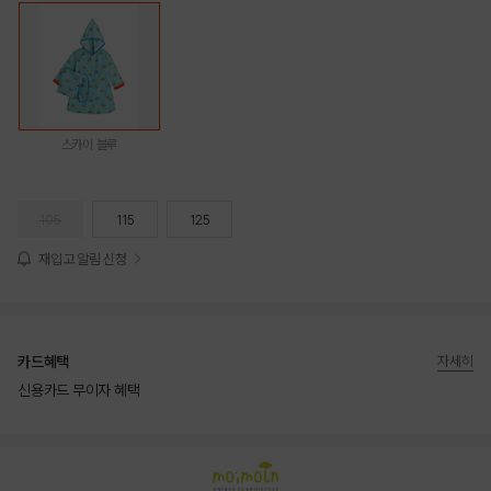
스카이 블루
105
115
125
재입고 알림 신청
카드혜택
자세히
신용카드 무이자 혜택
상품상세정보