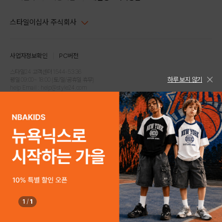
스타일이십사 주식회사
대표이사 : 임동환, 김지원
사업자정보확인
PC버전
주소 : 서울시 강남구 논현로 633, 6층 (논현동, 한세엠케이빌딩)
사업자등록번호 : 116-81-32499
스타일24 고객센터 1544-5336
하루 보지 않기
평일 09:00~ 18:00 (토/일/공휴일 휴무)
통신판매업신고번호 : 제 2024-서울강남-04239
help Email : help@style24.com
개인정보보호책임자 : 배기영
COPYRIGHTⓒ2021 STYLE24 ALL RIGHTS RESERVED.
호스팅 서비스 : 스타일이십사㈜
고객센터 1544-5336(평일 09:00~ 18:00 토/일/공휴일 휴무)
1
/
1