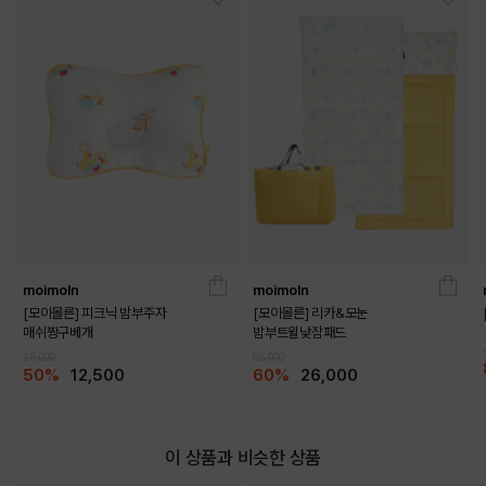
moimoln
moimoln
[모이몰른] 피크닉 밤부주자
[모이몰른] 리카&모눈
매쉬짱구베개
밤부트윌낮잠패드
25,000
65,000
50%
12,500
60%
26,000
이 상품과 비슷한 상품
DETAILS