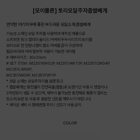
[모이몰른] 토리모달주자좁쌀베개
연약한 아기피부에 좋은 부드러운 모달소재 좁쌀베개
기능성 소재인 모달 주자를 사용하여 제작된 제품으로
소프트한 핑크 컬러의 솔리드 커버에 두두시리즈의 토리를
모티브로 한 전판나염의 별도 커버를 같이 구성하여
필요에 따라 커버 탈부착 사용이 가능한 아이템
# 세부사이즈 : 30x20cm
# SET ITEM : M2351KW02P, M2351AW73P, M2351CW04P,
M2351LW06P,
M2351IW09P, M2351FW11P
* 모달 소재는 모달주자이불 설명 참고
* 좁쌀베개는 충전물이 천연곡물(좁쌀)로 오랜기간 사용 시 변질이나
2차반응이 생길 수 있으며, 세탁이 불가능한 충전재로 통풍이 잘되는
장소에 보관 및 사용 후 충분한 건조를 해주시기 바랍니다.
* 레이온 세탁 시 형태변형 주의 / 건조기 사용 금지
COLOR