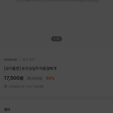
1
/
5
moimoln
유아 침구
[모이몰른] 토리모달주자좁쌀베개
17,500
원
35,000
50%
원
스타일포인트 175P 적립예정
컬러