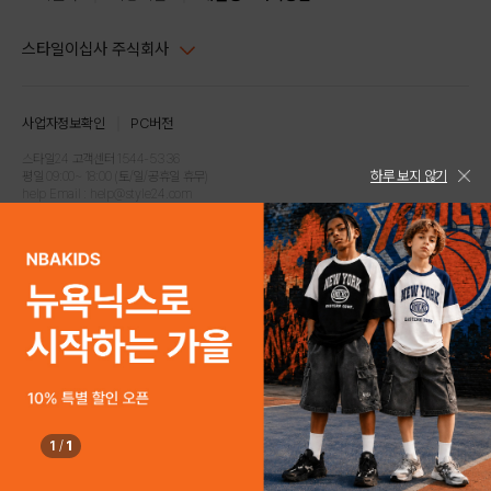
스타일이십사 주식회사
대표이사 : 임동환, 김지원
사업자정보확인
PC버전
주소 : 서울시 강남구 논현로 633, 6층 (논현동, 한세엠케이빌딩)
사업자등록번호 : 116-81-32499
스타일24 고객센터 1544-5336
하루 보지 않기
평일 09:00~ 18:00 (토/일/공휴일 휴무)
통신판매업신고번호 : 제 2024-서울강남-04239
help Email : help@style24.com
개인정보보호책임자 : 배기영
COPYRIGHTⓒ2021 STYLE24 ALL RIGHTS RESERVED.
호스팅 서비스 : 스타일이십사㈜
고객센터 1544-5336(평일 09:00~ 18:00 토/일/공휴일 휴무)
1
/
1