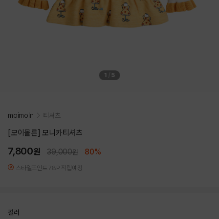
1
/
5
moimoln
티셔츠
[모이몰른] 모니카티셔츠
7,800
원
39,000
80%
원
스타일포인트 78P 적립예정
컬러