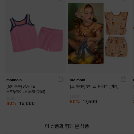
moimoln
moimoln
[모이몰른] SOFT&
[모이몰른] 루미스나시상하 [여름]
몬드투웨이나시상하 [여름]
DETAILS
35,000
25,000
50%
17,500
40%
15,000
이 상품과 함께 본 상품