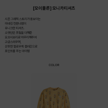
[모이몰른] 모니카티셔츠
시즌 그래픽 스토리가 돋보이는
마네킹 전판나염이
유니크한 티셔츠.
소맷단은 프릴을 더해준
요꼬시보리로 마무리해주어
고급스러우며,
산뜻한 옐로우계 컬러감으로
포인트를 주는 아이템
COLOR