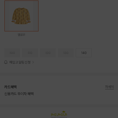
옐로우
100
110
120
130
140
재입고 알림 신청
카드혜택
자세히
신용카드 무이자 혜택
상품상세정보