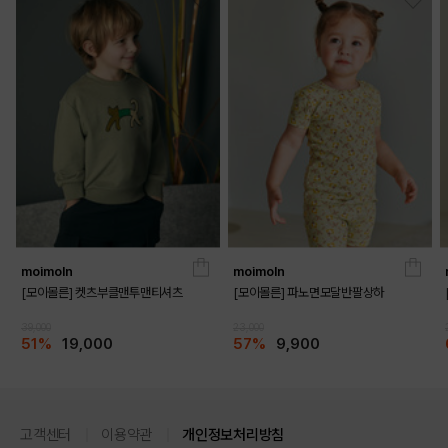
moimoln
moimoln
[모이몰른] 켓츠부클맨투맨티셔츠
[모이몰른] 파노면모달반팔상하
39,000
23,000
51%
19,000
57%
9,900
고객센터
이용약관
개인정보처리방침