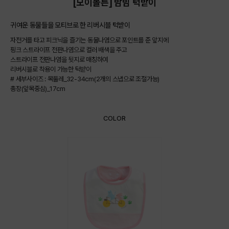
[모이몰른] 밤빔 턱받이
귀여운 동물들을 모티브로 한 리버시블 턱받이
자전거를 타고 피크닉을 즐기는 동물나염으로 포인트를 준 앞지에
핑크 스트라이프 전판나염으로 컬러 배색을 주고
스트라이프 전판나염을 뒷지로 매칭하여
리버시블로 착용이 가능한 턱받이
# 세부사이즈 : 목둘레_32-34cm(2개의 스냅으로 조절가능)
총장(앞목중심)_17cm
COLOR