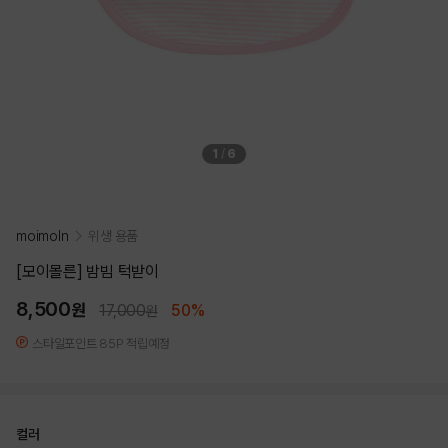
1
/
6
moimoln
위생 용품
[모이몰른] 밤빔 턱받이
8,500
원
17,000
50%
원
스타일포인트 85P 적립예정
컬러