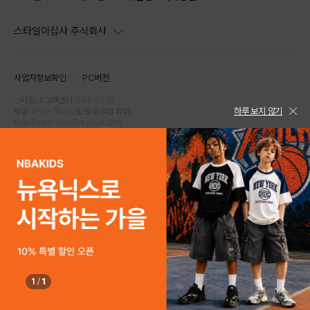
스타일이십사 주식회사
대표이사 : 임동환, 김지원
사업자정보확인
PC버전
주소 : 서울시 강남구 논현로 633, 6층 (논현동, 한세엠케이빌딩)
사업자등록번호 : 116-81-32499
스타일24 고객센터 1544-5336
하루 보지 않기
평일 09:00~ 18:00 (토/일/공휴일 휴무)
통신판매업신고번호 : 제 2024-서울강남-04239
help Email : help@style24.com
개인정보보호책임자 : 배기영
COPYRIGHTⓒ2021 STYLE24 ALL RIGHTS RESERVED.
호스팅 서비스 : 스타일이십사㈜
고객센터 1544-5336(평일 09:00~ 18:00 토/일/공휴일 휴무)
1
/
1