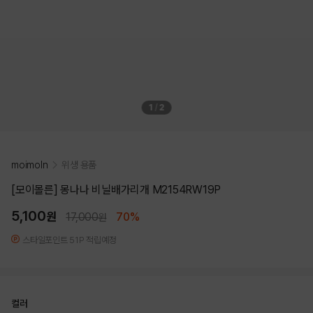
1
/
2
moimoln
위생 용품
[모이몰른] 몽나나 비닐배가리개 M2154RW19P
5,100
원
17,000
70%
원
스타일포인트 51P 적립예정
컬러