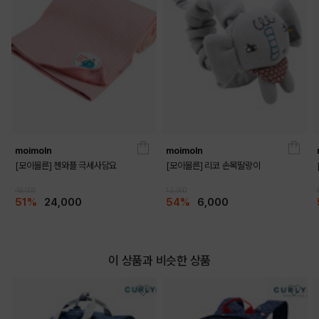
moimoln
moimoln
[모이몰른] 첸와플 극세사담요
[모이몰른] 리코 손목딸랑이
49,000
13,000
51%
24,000
54%
6,000
이 상품과 비슷한 상품