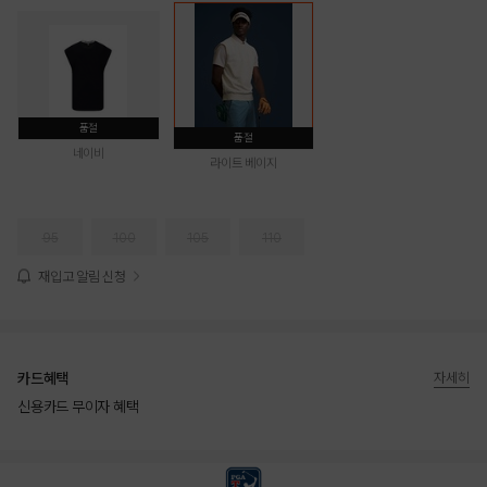
품절
품절
네이비
라이트 베이지
95
100
105
110
재입고 알림 신청
카드혜택
자세히
신용카드 무이자 혜택
상품상세정보