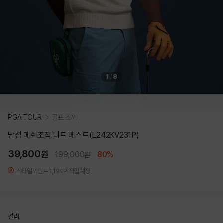
1
/
8
PGA TOUR
골프 조끼
남성 메쉬조직 니트 베스트(L242KV231P)
39,800
원
199,000
80%
원
스타일포인트 1,194P 적립예정
컬러