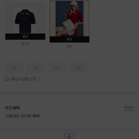
품절
품절
네이비
레드
85
90
95
100
재입고 알림 신청
카드혜택
자세히
신용카드 무이자 혜택
상품상세정보