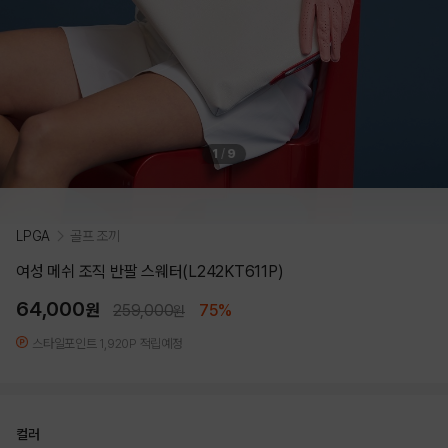
1
/
9
LPGA
골프 조끼
여성 메쉬 조직 반팔 스웨터(L242KT611P)
64,000
원
259,000
75%
원
스타일포인트 1,920P 적립예정
컬러