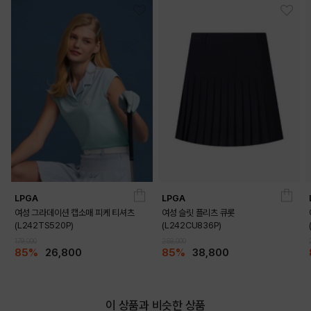
DETAILS
LPGA
LPGA
여성 그라데이션 캡소매 피케 티셔츠
여성 슬릿 플리츠 큐롯
(L242TS520P)
(L242CU836P)
179,000
259,000
85%
26,800
85%
38,800
이 상품과 비슷한 상품