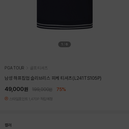
1
/
6
PGA TOUR
골프 티셔츠
남성 하프집업 슬리브리스 피케 티셔츠(L241TS105P)
49,000
원
199,000
75%
원
스타일포인트 1,470P 적립예정
컬러