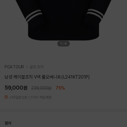
1
/
6
PGA TOUR
골프 조끼
남성 케이블조직 V넥 풀오버니트(L241KT201P)
59,000
원
239,000
75%
원
스타일포인트 1,770P 적립예정
컬러