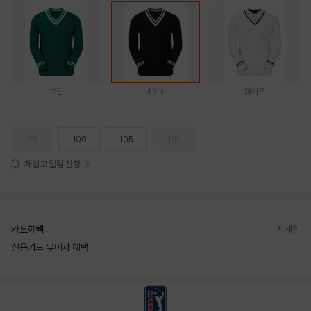
그린
네이비
화이트
95
100
105
110
재입고 알림 신청
카드혜택
자세히
신용카드 무이자 혜택
상품상세정보