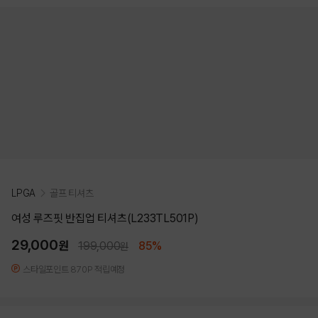
LPGA
골프 티셔츠
여성 루즈핏 반집업 티셔츠(L233TL501P)
29,000
원
199,000
85%
원
스타일포인트 870P 적립예정