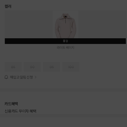
컬러
품절
라이트 베이지
85
90
95
100
재입고 알림 신청
카드혜택
신용카드 무이자 혜택
상품상세정보