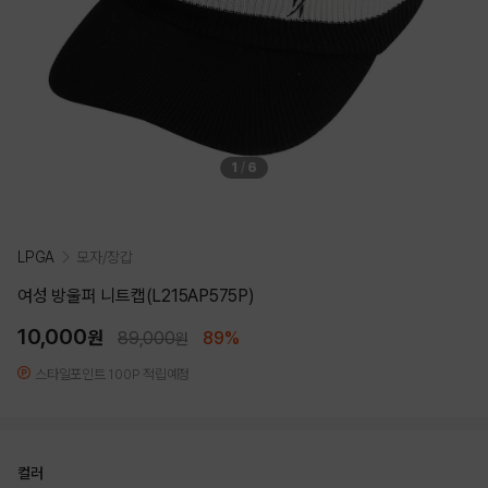
1
/
6
LPGA
모자/장갑
여성 방울퍼 니트캡(L215AP575P)
10,000
원
89,000
89%
원
스타일포인트 100P 적립예정
컬러