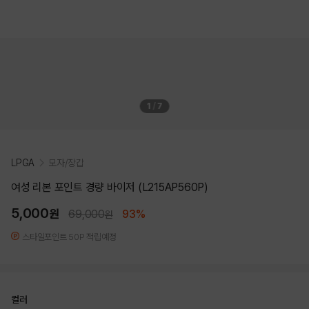
1
/
7
LPGA
모자/장갑
여성 리본 포인트 경량 바이저 (L215AP560P)
5,000
원
69,000
93%
원
스타일포인트 50P 적립예정
컬러