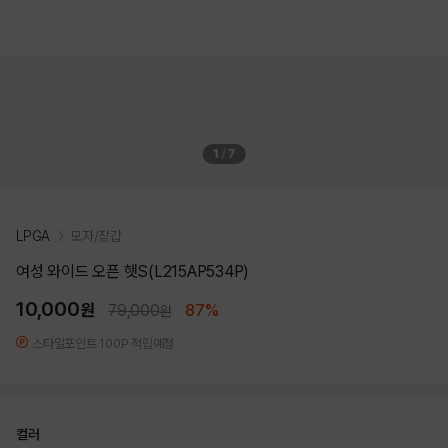
1
/
7
LPGA
모자/장갑
여성 와이드 오픈 햇S(L215AP534P)
10,000
원
79,000
87%
원
스타일포인트 100P 적립예정
컬러