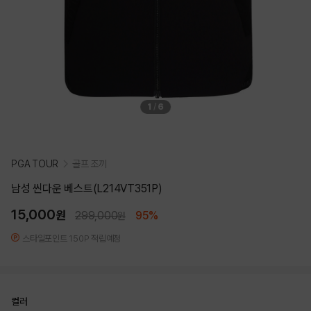
1
/
6
PGA TOUR
골프 조끼
남성 씬다운 베스트(L214VT351P)
15,000
원
299,000
95%
원
스타일포인트 150P 적립예정
컬러