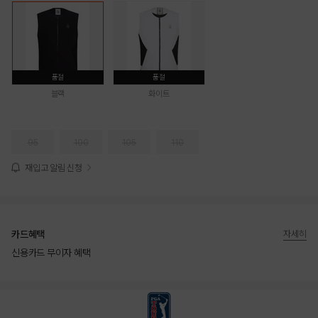
품절
품절
블랙
화이트
95
100
105
110
재입고 알림 신청
카드혜택
자세히
신용카드 무이자 혜택
상품상세정보