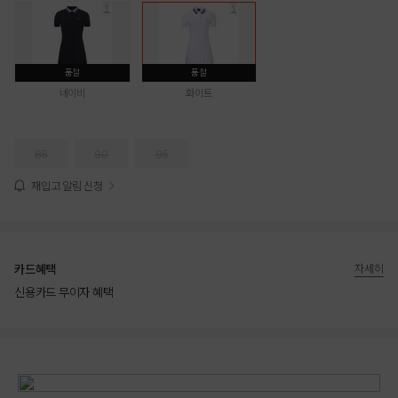
품절
품절
네이비
화이트
85
90
95
재입고 알림 신청
카드혜택
자세히
신용카드 무이자 혜택
상품상세정보