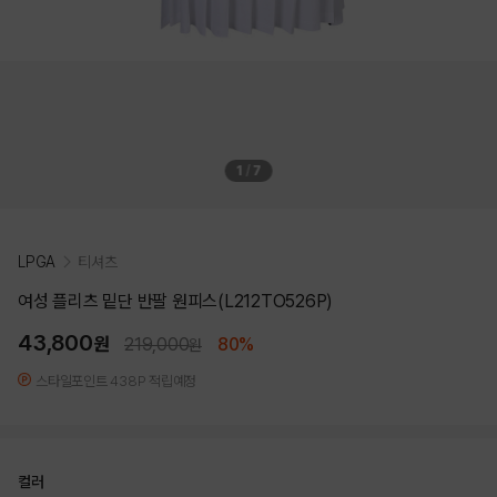
1
/
7
LPGA
티셔츠
여성 플리츠 밑단 반팔 원피스(L212TO526P)
43,800
원
219,000
80%
원
스타일포인트 438P 적립예정
컬러