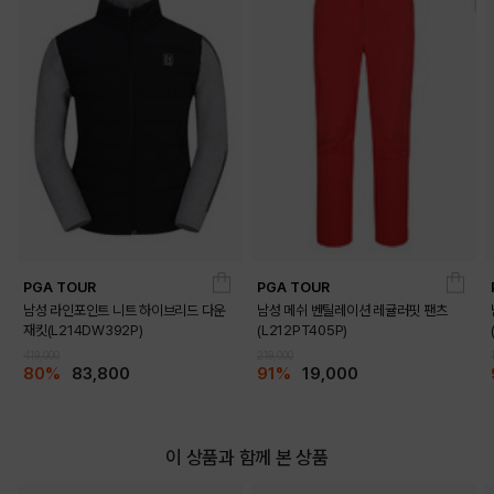
PGA TOUR
PGA TOUR
남성 라인포인트 니트 하이브리드 다운
남성 메쉬 벤틸레이션 레귤러핏 팬츠
재킷(L214DW392P)
(L212PT405P)
419,000
219,000
80%
83,800
91%
19,000
이 상품과 함께 본 상품