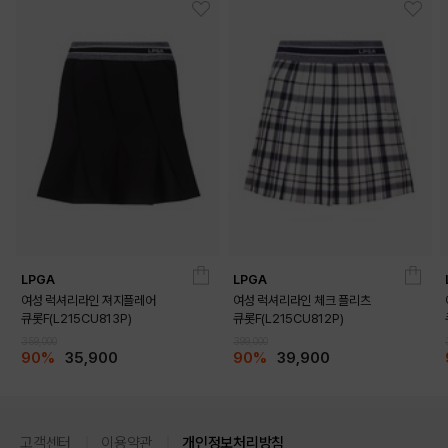
LPGA
LPGA
여성 럭셔리라인 져지플레어
여성 럭셔리라인 체크 플리츠
큐롯F(L215CU813P)
큐롯F(L215CU812P)
359,000
399,000
90%
35,900
90%
39,900
상품고시정보
고객센터
이용약관
개인정보처리방침