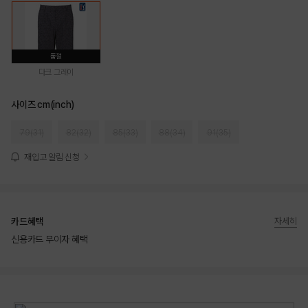
품절
다크 그레이
사이즈 cm(inch)
79(31)
82(32)
85(33)
88(34)
91(35)
재입고 알림 신청
카드혜택
자세히
신용카드 무이자 혜택
상품상세정보