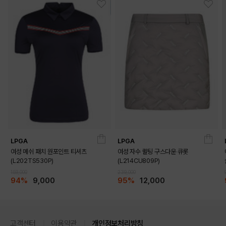
LPGA
LPGA
여성 메쉬 패치 원포인트 티셔츠
여성 자수 퀼팅 구스다운 큐롯
(L202TS530P)
(L214CU809P)
159,000
239,000
94%
9,000
95%
12,000
고객센터
이용약관
개인정보처리방침