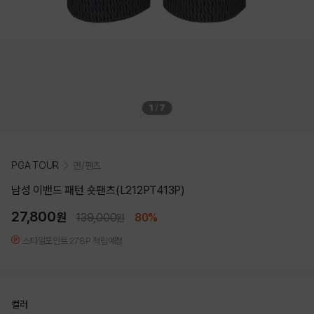
1
/
7
PGA TOUR
면/팬츠
남성 이밴드 패턴 숏팬츠(L212PT413P)
27,800
원
139,000
80%
원
스타일포인트 278P 적립예정
컬러