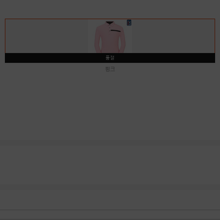
품절
핑크