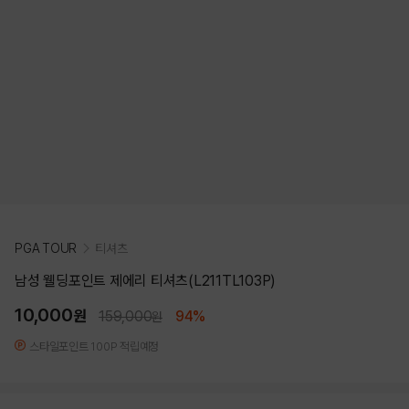
PGA TOUR
티셔츠
남성 웰딩포인트 제에리 티셔츠(L211TL103P)
10,000
원
159,000
94%
원
스타일포인트 100P 적립예정