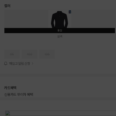
컬러
품절
블랙
95
100
105
재입고 알림 신청
카드혜택
신용카드 무이자 혜택
상품상세정보