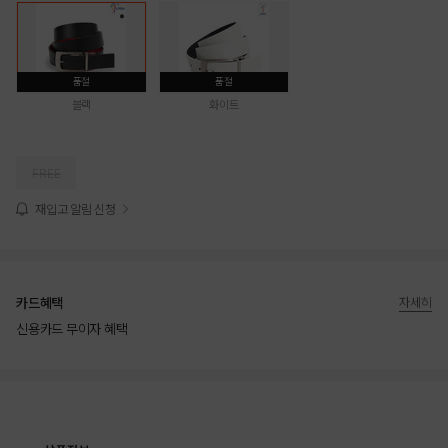
품절
품절
블랙
화이트
FREE
재입고 알림 신청
카드혜택
자세히
신용카드 무이자 혜택
상품상세정보