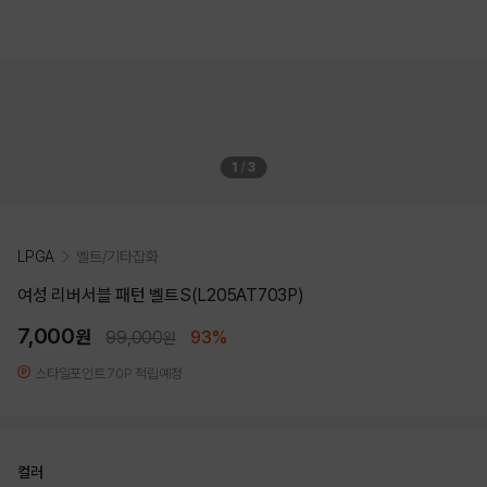
1
/
3
LPGA
벨트/기타잡화
여성 리버서블 패턴 벨트S(L205AT703P)
7,000
원
99,000
93%
원
스타일포인트 70P 적립예정
컬러