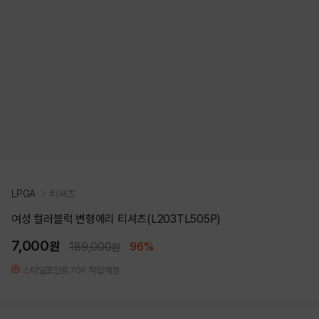
LPGA
티셔츠
여성 컬러블럭 변형에리 티셔츠(L203TL505P)
7,000
원
189,000
96%
원
스타일포인트 70P 적립예정