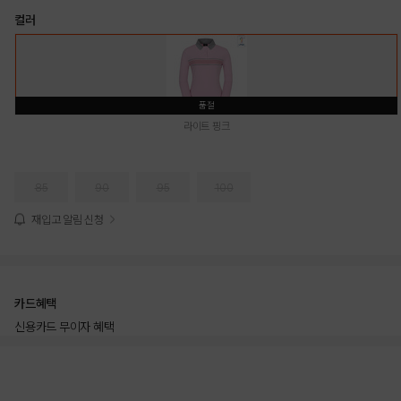
컬러
품절
라이트 핑크
85
90
95
100
재입고 알림 신청
카드혜택
신용카드 무이자 혜택
상품상세정보