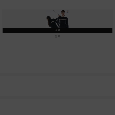
품절
블랙