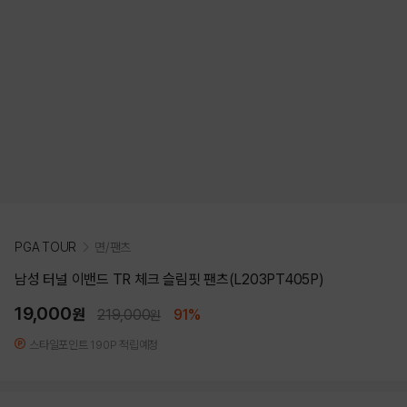
PGA TOUR
면/팬츠
남성 터널 이밴드 TR 체크 슬림핏 팬츠(L203PT405P)
19,000
원
219,000
91%
원
스타일포인트 190P 적립예정