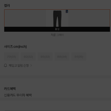
컬러
품절
차콜 그레이
사이즈 cm(inch)
79(31)
82(32)
85(33)
88(34)
91(35)
재입고 알림 신청
카드혜택
신용카드 무이자 혜택
상품상세정보