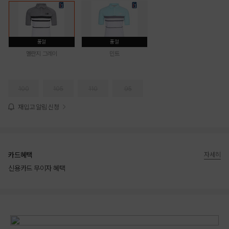
품절
품절
멜란지 그레이
민트
100
105
110
95
재입고 알림 신청
카드혜택
자세히
신용카드 무이자 혜택
상품상세정보