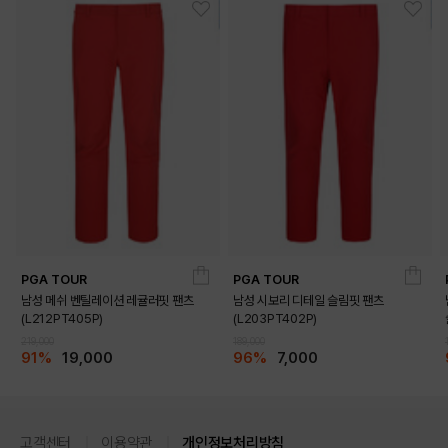
PGA TOUR
PGA TOUR
남성 메쉬 벤틸레이션 레귤러핏 팬츠
남성 시보리 디테일 슬림핏 팬츠
(L212PT405P)
(L203PT402P)
219,000
189,000
91%
19,000
96%
7,000
상품고시정보
고객센터
이용약관
개인정보처리방침