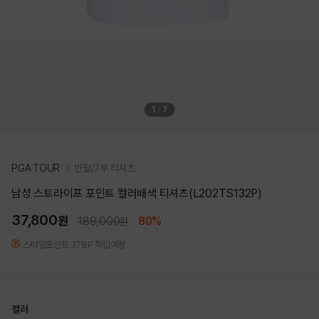
1
/
7
PGA TOUR
반팔/7부 티셔츠
남성 스트라이프 포인트 컬러배색 티셔츠(L202TS132P)
37,800
원
189,000
80%
원
스타일포인트 378P 적립예정
컬러