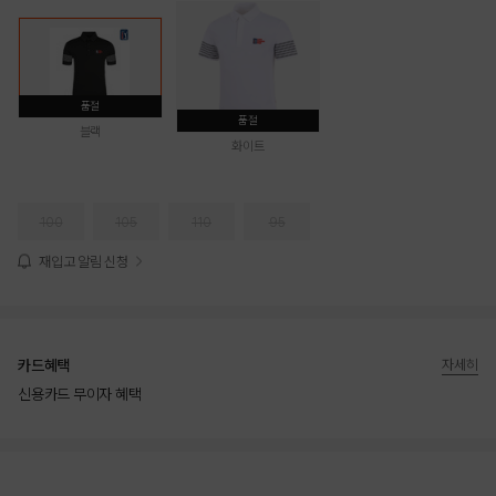
품절
품절
블랙
화이트
100
105
110
95
재입고 알림 신청
카드혜택
자세히
신용카드 무이자 혜택
상품상세정보