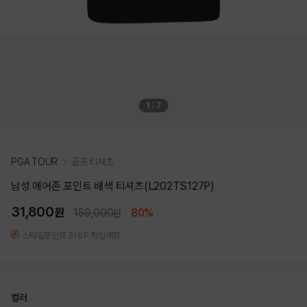
1
/
7
PGA TOUR
골프 티셔츠
남성 에어존 포인트 배색 티셔츠(L202TS127P)
31,800
원
159,000
80%
원
스타일포인트 318P 적립예정
컬러