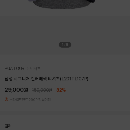
1
/
5
PGA TOUR
티셔츠
남성 시그니처 컬러배색 티셔츠(L201TL107P)
29,000
원
159,000
82%
원
스타일포인트 290P 적립예정
컬러