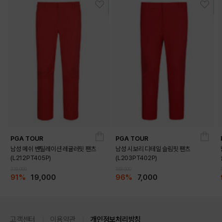
PGA TOUR
PGA TOUR
남성 메쉬 벤틸레이션 레귤러핏 팬츠
남성 시보리 디테일 슬림핏 팬츠
(L212PT405P)
(L203PT402P)
219,000
189,000
91%
19,000
96%
7,000
고객센터
이용약관
개인정보처리방침