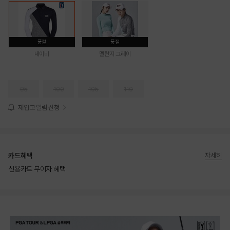
품절
품절
네이비
멜란지 그레이
95
100
105
110
재입고 알림 신청
카드혜택
자세히
신용카드 무이자 혜택
상품상세정보