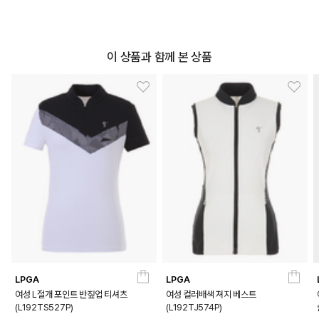
이 상품과 함께 본 상품
LPGA
LPGA
여성 L절개 포인트 반짚업 티셔츠
여성 컬러배색 져지 베스트
(L192TS527P)
(L192TJ574P)