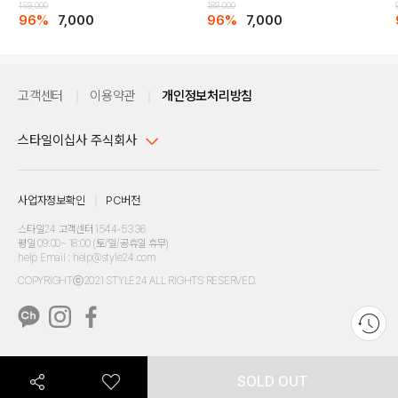
159,000
189,000
96%
7,000
96%
7,000
고객센터
이용약관
개인정보처리방침
스타일이십사 주식회사
대표이사 : 임동환, 김지원
사업자정보확인
PC버전
주소 : 서울시 강남구 논현로 633, 6층 (논현동, 한세엠케이빌딩)
사업자등록번호 : 116-81-32499
스타일24 고객센터 1544-5336
평일 09:00~ 18:00 (토/일/공휴일 휴무)
통신판매업신고번호 : 제 2024-서울강남-04239
help Email : help@style24.com
개인정보보호책임자 : 배기영
COPYRIGHTⓒ2021 STYLE24 ALL RIGHTS RESERVED.
호스팅 서비스 : 스타일이십사㈜
고객센터 1544-5336(평일 09:00~ 18:00 토/일/공휴일 휴무)
SOLD OUT