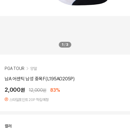
1
/
3
PGA TOUR
양말
남A 어센틱 남성 중목F(L195AO205P)
2,000
원
12,000
83%
원
스타일포인트 20P 적립예정
컬러