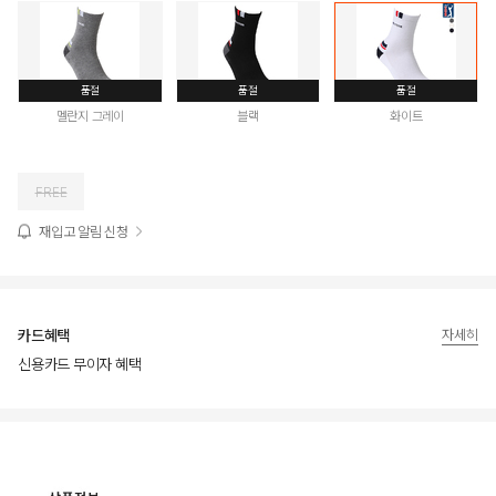
품절
품절
품절
멜란지 그레이
블랙
화이트
FREE
재입고 알림 신청
카드혜택
자세히
신용카드 무이자 혜택
상품상세정보